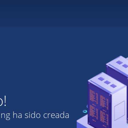
o!
ing ha sido creada